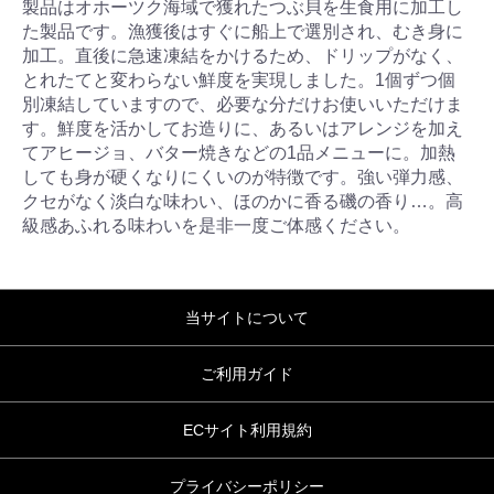
製品はオホーツク海域で獲れたつぶ貝を生食用に加工し
た製品です。漁獲後はすぐに船上で選別され、むき身に
加工。直後に急速凍結をかけるため、ドリップがなく、
とれたてと変わらない鮮度を実現しました。1個ずつ個
別凍結していますので、必要な分だけお使いいただけま
す。鮮度を活かしてお造りに、あるいはアレンジを加え
てアヒージョ、バター焼きなどの1品メニューに。加熱
しても身が硬くなりにくいのが特徴です。強い弾力感、
クセがなく淡白な味わい、ほのかに香る磯の香り…。高
級感あふれる味わいを是非一度ご体感ください。
当サイトについて
ご利用ガイド
ECサイト利用規約
プライバシーポリシー